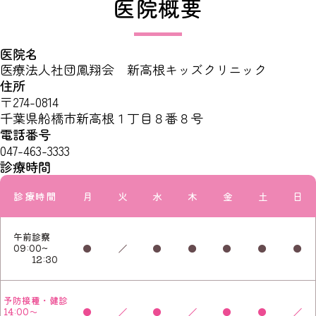
医院概要
医院名
医療法人社団鳳翔会 新高根キッズクリニック
住所
〒274-0814
千葉県船橋市新高根１丁目８番８号
電話番号
047-463-3333
診療時間
診療時間
月
火
水
木
金
土
日
午前診察
09:00~
●
／
●
●
●
●
●
12:30
予防接種・健診
14:00～
●
／
●
／
●
●
／