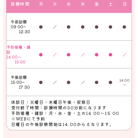
診療時間
月
火
水
木
金
土
日
午前診察
09:00~
●
／
●
●
●
●
●
12:30
予防接種・健
診
●
／
●
／
●
●
／
14:00～
15:00
午後診察
14:00
15:00~
●
／
●
／
●
●
～
17:30
休診日：火曜日・木曜日午後・祝祭日
受付終了時間：診療時間の30分前になります
予防接種・健診：月・水・金・土の14:00～15:00
※WEBにて予約
日曜日の午後診察開始は14:00からとなります。