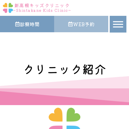
内
新高根キッズクリニック
容
~Shintakane Kids Clinic~
を
診察時間
WEB予約
ス
キ
ッ
プ
クリニック紹介