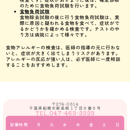
のために食物負荷試験を行います。
食物負荷試験
食物除去試験の後に行う食物負荷試験は、実
際に原因と疑われる食物を食べて、症状がで
るかどうかを確かめる検査です。テストのや
り方は病院によって様々です。
食物アレルギーの検査は、医師の指導の元に行わな
いと、症状が大きく出てしまうリスクがあります。
アレルギーの反応が強い人は、必ず医師に一度相談
することをおすすめします。
〒274-0814
千葉県船橋市新高根１丁目８番８号
047-463-3333
TEL.
診療時間
月
火
水
木
金
土
日