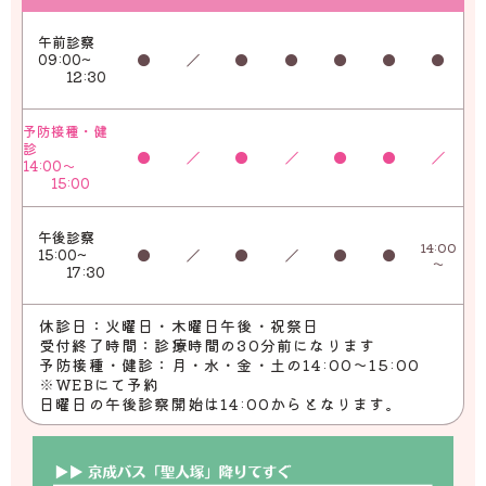
午前診察
09:00~
●
／
●
●
●
●
●
12:30
予防接種・健
診
●
／
●
／
●
●
／
14:00～
15:00
午後診察
14:00
15:00~
●
／
●
／
●
●
～
17:30
休診日：火曜日・木曜日午後・祝祭日
受付終了時間：診療時間の30分前になります
予防接種・健診：月・水・金・土の14:00～15:00
※WEBにて予約
日曜日の午後診察開始は14:00からとなります。