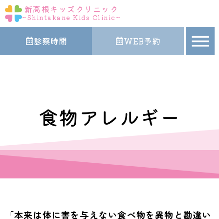
内
新高根キッズクリニック
容
~Shintakane Kids Clinic~
を
診察時間
WEB予約
ス
キ
ッ
プ
食物アレルギー
「本来は体に害を与えない食べ物を異物と勘違い