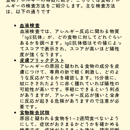
ルギーの検査方法をご紹介します。主な検査方法
は、以下の通りです
血液検査
血液検査では、アレルギー反応に関わる物質
「IgE抗体」が、どの食物に対してどれぐらい
あるかを調べます。IgE抗体価はその値によっ
てスコアで表示され、スコアが高いほど陽性
度が強くなります。
皮膚プリックテスト
アレルギーの原因と疑われる食物の成分を皮
膚につけて、専用の針で軽く刺激し、どのよ
うな反応がでるかを確認します。15分後に、
蚊にさされたように赤く腫れていれば陽性の
可能性が高いです。手軽にできるという利点
がありますが、アレルギー反応が強いと全身
に反応が起きる危険がありますので注意が必
要です。
食物除去試験
原因と疑われる食物を1～2週間食べないよう
にして、症状がおさまるかどうかを確かめる
検査です。症状がおさまった後は、確定診断