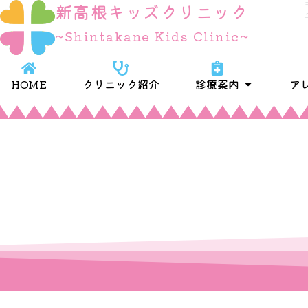
新高根キッズクリニック
内
容
~Shintakane Kids Clinic~
を
ス
キ
Open 診療
HOME
クリニック紹介
診療案内
ア
ッ
プ