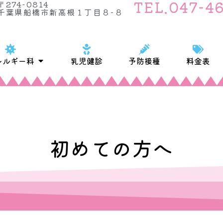
TEL.047-4
〒274-0814
千葉県船橋市新高根１丁目８−８
案内
Open アレルギー科
レルギー科
乳児健診
予防接種
料金表
初めての方へ