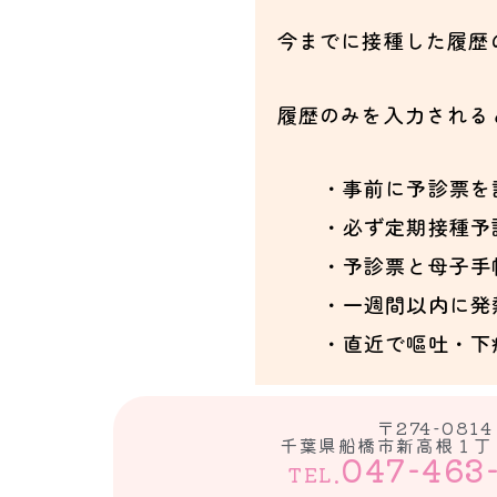
今までに接種した履歴
履歴のみを入力される
・事前に予診票を
・必ず定期接種予
・予診票と母子手
・一週間以内に発
・直近で嘔吐・下
〒274-0814
千葉県船橋市新高根１丁
047-463
TEL.