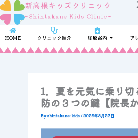
新高根キッズクリニック
内
容
~Shintakane Kids Clinic~
を
ス
キ
Open 診療
HOME
クリニック紹介
診療案内
ア
ッ
プ
1．夏を元気に乗り切
防の３つの鍵【院長
By
shintakane-kids
/
2025年8月22日