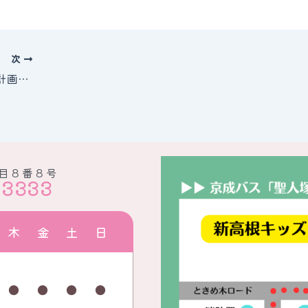
次
2/8（日）★重要★車でのご来院を計画されていた方へ
目８番８号
-3333
木
金
土
日
●
●
●
●