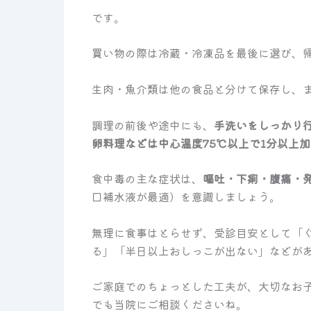
です。
買い物の際は冷蔵・冷凍品を最後に選び、
生肉・魚介類は他の食品と分けて保存し、
調理の前後や途中にも、
手洗いをしっかり
卵料理などは中心温度75℃以上で1分以上加
食中毒の主な症状は、
嘔吐・下痢・腹痛・
口補水液が最適）を意識しましょう。
無理に食事はとらせず、受診目安として「
る」「半日以上おしっこが出ない」などが
ご家庭でのちょっとした工夫が、大切なお
でも当院にご相談くださいね。