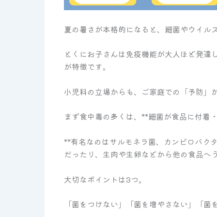
夏の暑さが本格的になると、細菌やウイル
とくにお子さんは免疫機能が大人ほど発達
が特徴です。
小児科の立場からも、ご家庭での「予防」
まず食中毒の多くは、**細菌が食品に付着
**有名なのはサルモネラ菌、カンピロバク
だったり、生肉や生卵などから他の食品へ
大切なポイントは3つ。
「菌をつけない」「菌を増やさない」「菌