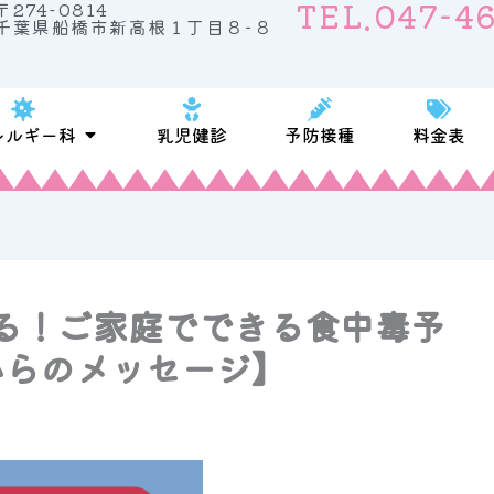
TEL.047-4
〒274-0814
千葉県船橋市新高根１丁目８−８
案内
Open アレルギー科
レルギー科
乳児健診
予防接種
料金表
る！ご家庭でできる食中毒予
からのメッセージ】