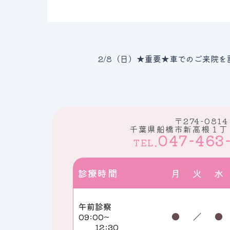
〒274-0814
千葉県船橋市新高根１丁
047-463
TEL.
診療時間
月
火
水
午前診察
●
／
●
09:00~
12:30