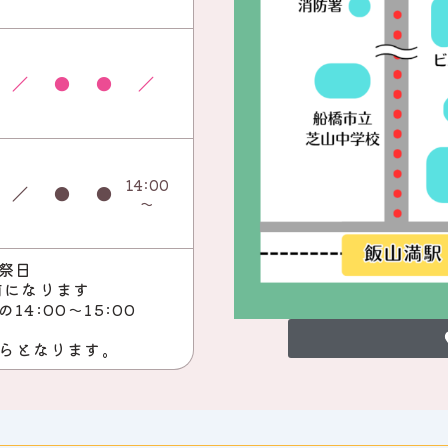
／
●
●
／
14:00
／
●
●
～
祭日
前になります
4:00～15:00
からとなります。